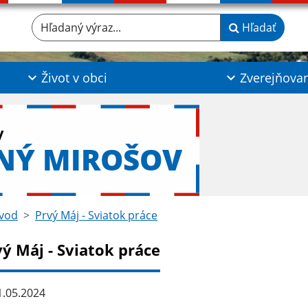
Hľadaný výraz...
Hľadať
Život v obci
Zverejňova
y
NÝ MIROŠOV
vod
Prvý Máj - Sviatok práce
vý Máj - Sviatok práce
.05.2024