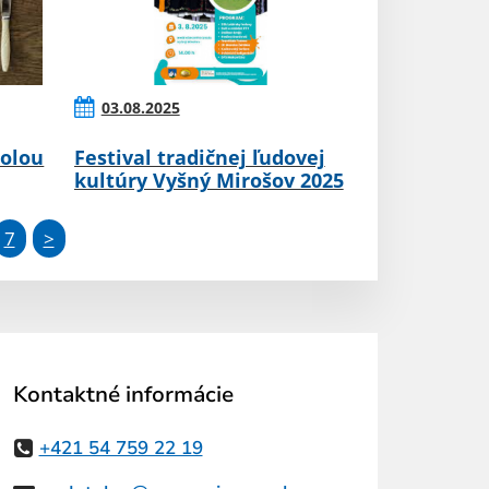
03.08.2025
rolou
Festival tradičnej ľudovej
kultúry Vyšný Mirošov 2025
7
>
Kontaktné informácie
+421 54 759 22 19