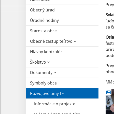
Prvý
Obecný úrad
Svia
Úradné hodiny
ľuďo
sa č
Starosta obce
Osla
Obecné zastupiteľstvo
fest
prír
Hlavný kontrolór
podu
Školstvo
Prvý
obno
Dokumenty
Mlád
Symboly obce
Rozvojové tímy I
Informácie o projekte