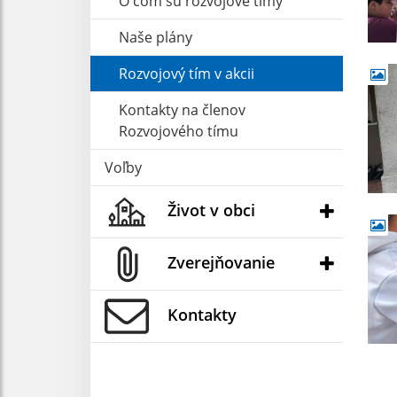
O čom sú rozvojové tímy
Naše plány
Rozvojový tím v akcii
Kontakty na členov
Rozvojového tímu
Voľby
Život v obci
Zverejňovanie
Kontakty