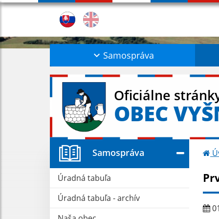
Samospráva
Oficiálne stránk
OBEC VYŠ
Samospráva
Ú
Pr
Úradná tabuľa
Úradná tabuľa - archív
01
Naša obec