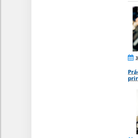
3
Prá
pri