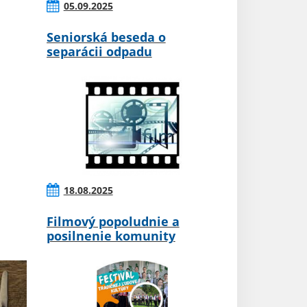
05.09.2025
Seniorská beseda o
separácii odpadu
18.08.2025
Filmový popoludnie a
posilnenie komunity