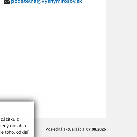
podatelna@vysnymirosov.sk
 zážitku z
obený obsah a
Posledná aktualizácia:
07.08.2026
e toho, odkiaľ