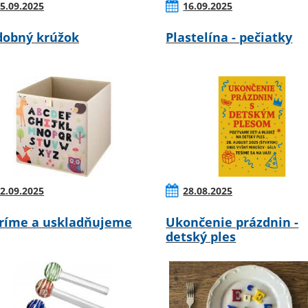
5.09.2025
16.09.2025
obný krúžok
Plastelína - pečiatky
2.09.2025
28.08.2025
ríme a uskladňujeme
Ukončenie prázdnin -
detský ples