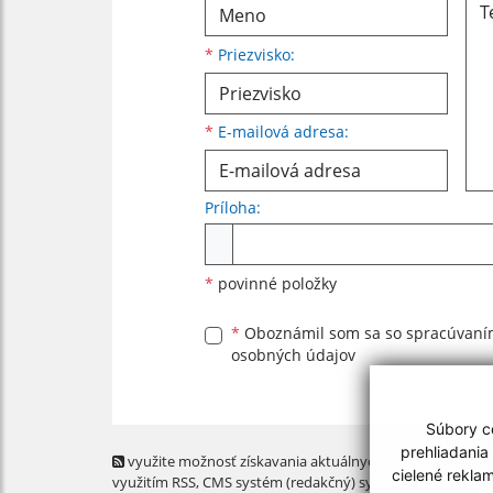
*
Priezvisko:
*
E-mailová adresa:
Príloha:
Príloha
*
povinné položky
*
Oboznámil som sa so
spracúvan
osobných údajov
Súbory co
prehliadania
využite možnosť získavania aktuálnych informácií s
cielené rekla
využitím RSS
, CMS systém (redakčný) systém ECHELON 2,