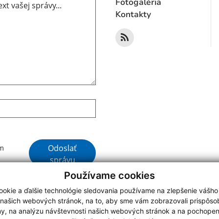
Fotogaléria
Kontakty
Google reCaptcha Response
Odoslať
ím
správu
Používame cookies
okie a ďalšie technológie sledovania používame na zlepšenie vášho
 našich webových stránok, na to, aby sme vám zobrazovali prispôs
my, na analýzu návštevnosti našich webových stránok a na pochopeni
webdesign
|