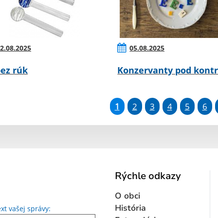
2.08.2025
05.08.2025
bez rúk
Konzervanty pod kont
1
2
3
4
5
6
Rýchle odkazy
O obci
Text vašej správy...
História
xt vašej správy: