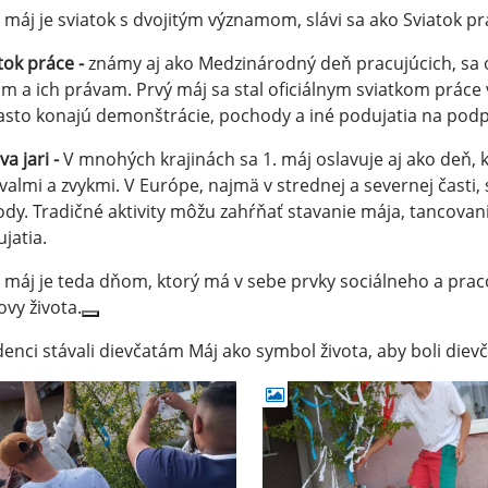
 máj je sviatok s dvojitým významom, slávi sa ako Sviatok prác
tok práce -
známy aj ako Medzinárodný deň pracujúcich, sa o
m a ich právam. Prvý máj sa stal oficiálnym sviatkom práce
asto konajú demonštrácie, pochody a iné podujatia na podp
va jari -
V mnohých krajinách sa 1. máj oslavuje aj ako deň, k
ivalmi a zvykmi. V Európe, najmä v strednej a severnej časti, 
ody. Tradičné aktivity môžu zahŕňať stavanie mája, tancovan
jatia.
 máj je teda dňom, ktorý má v sebe prvky sociálneho a praco
vy života.
enci stávali dievčatám Máj ako symbol života, aby boli dievč