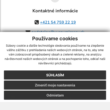
Kontaktné informácie
+421 54 759 22 19
podatelna@vysnymirosov.sk
Používame cookies
Súbory cookie a ďalšie technológie sledovania používame na zlepšenie
vášho zážitku z prehliadania našich webových stránok, na to, aby sme
využite možnosť získavania aktuálnych informácií s využitím RSS
,
vám zobrazovali prispôsobený obsah a cielené reklamy, na analýzu
CMS systém (redakčný) systém ECHELON 2,
Mapa stránok
,
web portál
,
návštevnosti našich webových stránok a na pochopenie toho, odkiaľ naši
návštevníci prichádzajú.
webhosting
,
webex.digital, s.r.o.
,
domény
,
registrácia domény
,
spoločnosť webex.digital, s.r.o.
,
technický prevádzkovateľ
SÚHLASÍM
Posledná aktualizácia:
07.08.2026
Zmeniť moje nastavenia
Vytlačiť stránku
|
Vyhlásenie o prístupnosti
Autorské práva
|
Cookies
Odmietam
.
.
.
.
.
.
webdesign
|