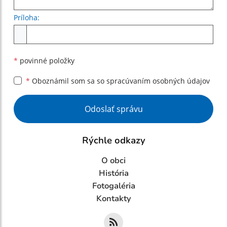
Príloha:
Príloha
*
povinné položky
*
Oboznámil som sa so
spracúvaním osobných údajov
Google reCaptcha Response
Odoslať správu
Rýchle odkazy
O obci
História
Fotogaléria
Kontakty