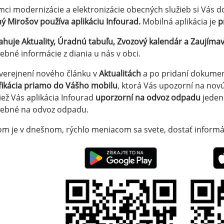
mci modernizácie a elektronizácie obecných služieb si Vás d
ý Mirošov používa aplikáciu Infourad.
Mobilná aplikácia je
p
huje Aktuality, Úradnú tabuľu, Zvozový kalendár a Zaujímav
ebné informácie z diania u nás v obci.
verejnení nového článku v
Aktualitách
a po pridaní dokume
fikácia priamo do Vášho mobilu
, ktorá Vás upozorní na nov
iež Vás aplikácia Infourad
uporzorní na odvoz odpadu
jeden 
rebné na odvoz odpadu.
om je v dnešnom, rýchlo meniacom sa svete, dostať informác