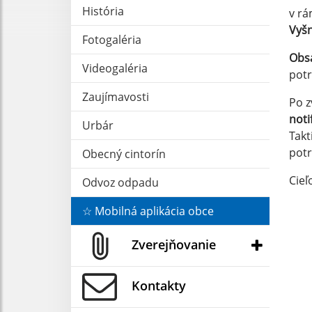
História
v rá
Vyšn
Fotogaléria
Obsa
Videogaléria
potr
Zaujímavosti
Po z
noti
Urbár
Takt
pot
Obecný cintorín
Cieľ
Odvoz odpadu
☆ Mobilná aplikácia obce
Zverejňovanie
Kontakty