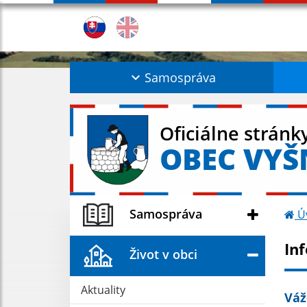
Samospráva
Oficiálne stránk
OBEC VYŠ
Samospráva
Ú
In
Život v obci
Aktuality
Váž