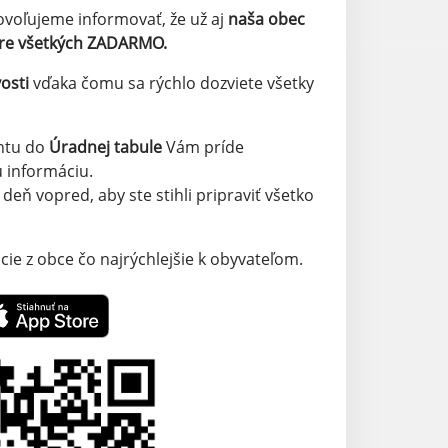
ovoľujeme informovať, že už aj
naša
obec
re všetkých ZADARMO.
osti
vďaka čomu sa rýchlo dozviete všetky
ntu do
Úradnej tabule
Vám príde
ú informáciu.
deň vopred, aby ste stihli pripraviť všetko
ie z obce čo najrýchlejšie k obyvateľom.