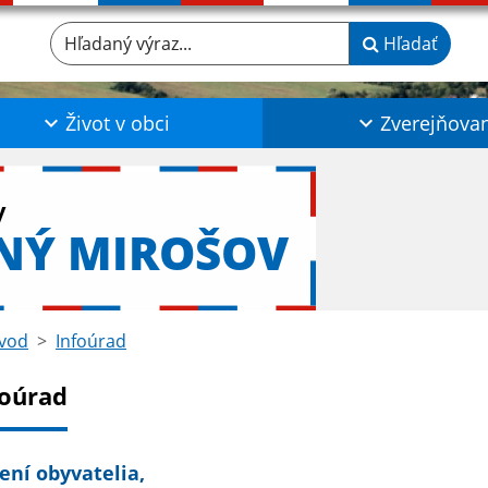
Hľadaný výraz...
Hľadať
Život v obci
Zverejňova
y
NÝ MIROŠOV
vod
Infoúrad
foúrad
ení obyvatelia,