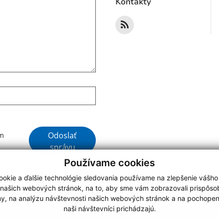
Kontakty
Google reCaptcha Response
Odoslať
ím
správu
Používame cookies
okie a ďalšie technológie sledovania používame na zlepšenie vášho
 našich webových stránok, na to, aby sme vám zobrazovali prispôs
my, na analýzu návštevnosti našich webových stránok a na pochopeni
webdesign
|
naši návštevníci prichádzajú.
.
,