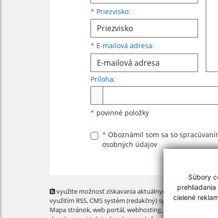
*
Priezvisko:
*
E-mailová adresa:
Príloha:
Príloha
*
povinné položky
*
Oboznámil som sa so
spracúvan
osobných údajov
Súbory co
prehliadania
využite možnosť získavania aktuálnych informácií s
cielené rekla
využitím RSS
, CMS systém (redakčný) systém ECHELON 2,
Mapa stránok
,
web portál
,
webhosting
,
webex.digital, s.r.o