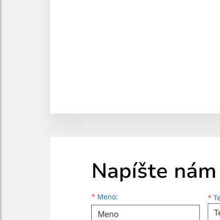
Napíšte nám
Meno
Priezvisko
E-mailová adresa
*
Meno:
*
Te