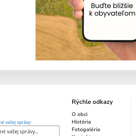
Rýchle odkazy
O obci
Text vašej správy...
História
xt vašej správy:
Fotogaléria