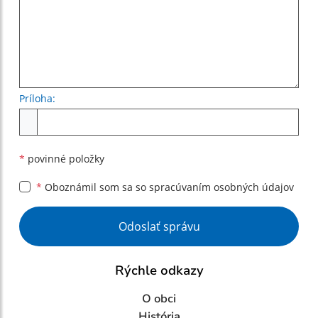
Príloha:
Príloha
*
povinné položky
*
Oboznámil som sa so
spracúvaním osobných údajov
Google reCaptcha Response
Odoslať správu
Rýchle odkazy
O obci
História