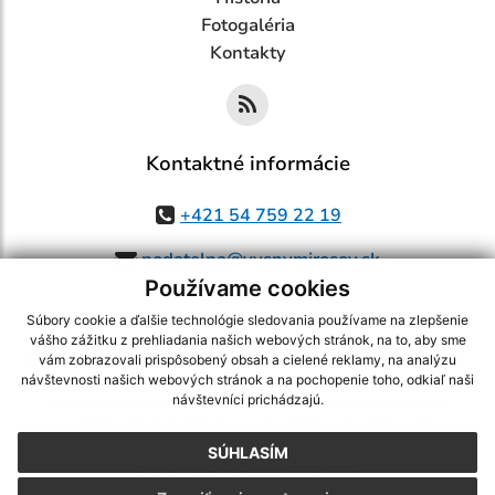
Fotogaléria
Kontakty
Kontaktné informácie
+421 54 759 22 19
podatelna@vysnymirosov.sk
Používame cookies
Súbory cookie a ďalšie technológie sledovania používame na zlepšenie
vášho zážitku z prehliadania našich webových stránok, na to, aby sme
využite možnosť získavania aktuálnych informácií s využitím RSS
,
vám zobrazovali prispôsobený obsah a cielené reklamy, na analýzu
CMS systém (redakčný) systém ECHELON 2,
Mapa stránok
,
web portál
,
návštevnosti našich webových stránok a na pochopenie toho, odkiaľ naši
návštevníci prichádzajú.
webhosting
,
webex.digital, s.r.o.
,
domény
,
registrácia domény
,
spoločnosť webex.digital, s.r.o.
,
technický prevádzkovateľ
SÚHLASÍM
Posledná aktualizácia:
07.08.2026