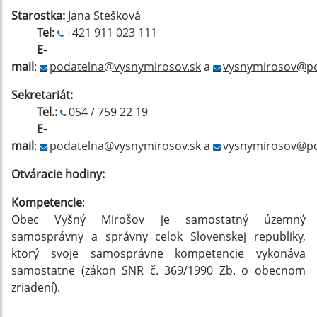
Starostka:
Jana Stešková
Tel:
+421 911 023 111
E-
mail
:
podatelna@vysnymirosov.sk
a
vysnymirosov@po
Sekretariát:
Tel.:
054 / 759 22 19
E-
mail
:
podatelna@vysnymirosov.sk
a
vysnymirosov@po
Otváracie hodiny:
Kompetencie
:
Obec Vyšný Mirošov je samostatný územný
samosprávny a správny celok Slovenskej republiky,
ktorý svoje samosprávne kompetencie vykonáva
samostatne (zákon SNR č. 369/1990 Zb. o obecnom
zriadení).