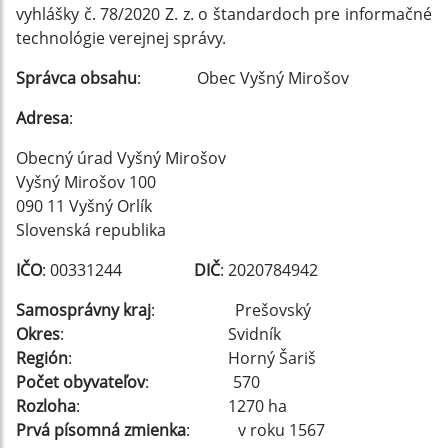
vyhlášky č. 78/2020 Z. z. o štandardoch pre informačné
technológie verejnej správy.
Správca obsahu
: Obec Vyšný Mirošov
Adresa
:
Obecný úrad Vyšný Mirošov
Vyšný Mirošov 100
090 11 Vyšný Orlík
Slovenská republika
IČO
: 00331244
DIČ
: 2020784942
Samosprávny kraj
: Prešovský
Okres
: Svidník
Región
: Horný Šariš
Počet obyvateľov
: 570
Rozloha
: 1270 ha
Prvá písomná zmienka
: v roku 1567