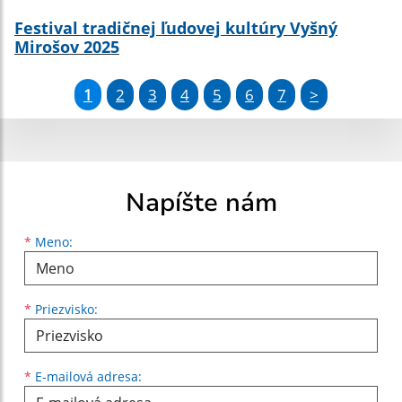
Festival tradičnej ľudovej kultúry Vyšný
Mirošov 2025
1
2
3
4
5
6
7
>
Napíšte nám
Meno
Priezvisko
E-mailová adresa
*
Meno:
*
Priezvisko:
*
E-mailová adresa: