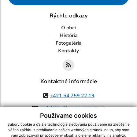
Rýchle odkazy
O obci
História
Fotogaléria
Kontakty
Kontaktné informácie
+421 54 759 22 19
podatelna@vysnymirosov.sk
Používame cookies
Súbory cookie a ďalšie technológie sledovania používame na zlepšenie
vášho zážitku z prehliadania našich webových stránok, na to, aby sme
využite možnosť získavania aktuálnych informácií s využitím RSS
,
vám zobrazovali prispôsobený obsah a cielené reklamy, na analýzu