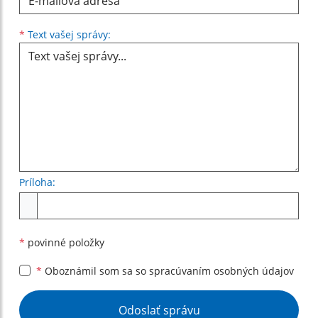
Text vašej správy...
*
Text vašej správy:
Príloha:
Príloha
*
povinné položky
*
Oboznámil som sa so
spracúvaním osobných údajov
Google reCaptcha Response
Odoslať správu