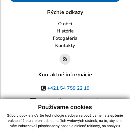
Rýchle odkazy
O obci
História
Fotogaléria
Kontakty
Kontaktné informácie
+421 54 759 22 19
podatelna@vysnymirosov.sk
Používame cookies
Súbory cookie a ďalšie technológie sledovania používame na zlepšenie
vášho zážitku z prehliadania našich webových stránok, na to, aby sme
využite možnosť získavania aktuálnych informácií s využitím RSS
,
vám zobrazovali prispôsobený obsah a cielené reklamy, na analýzu