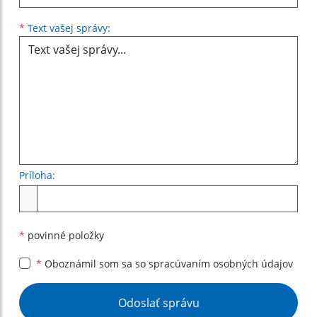
Text vašej správy...
*
Text vašej správy:
Príloha:
Príloha
*
povinné položky
*
Oboznámil som sa so
spracúvaním osobných údajov
Google reCaptcha Response
Odoslať správu