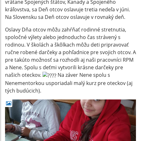
vrátane Spojených štátov, Kanady a Spojeného
kráľovstva, sa Deň otcov oslavuje tretia nedeľa v júni.
Na Slovensku sa Deň otcov oslavuje v rovnaký deň.
Oslavy Dňa otcov môžu zahŕňať rodinné stretnutia,
spoločné výlety alebo jednoducho čas strávený s
rodinou. V školách a škôlkach môžu deti pripravovať
ručne robené darčeky a pohľadnice pre svojich otcov. A
pre takúto možnosť sa rozhodli aj naši pracovníci RPM
a Nene. Spolu s deťmi vytvorili krásne darčeky pre
našich oteckov.
Na záver Nene spolu s
Nenementorkou usporiadali malý kurz pre oteckov (aj
tých budúcich).