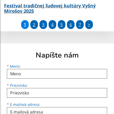
Festival tradičnej ľudovej kultúry Vyšný
Mirošov 2025
1
2
3
4
5
6
7
>
Napíšte nám
Meno
Priezvisko
E-mailová adresa
*
Meno:
*
Priezvisko:
*
E-mailová adresa: