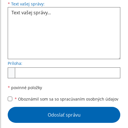
Text vašej správy...
*
Text vašej správy:
Príloha:
Príloha
*
povinné položky
*
Oboznámil som sa so
spracúvaním osobných údajov
Google reCaptcha Response
Odoslať správu