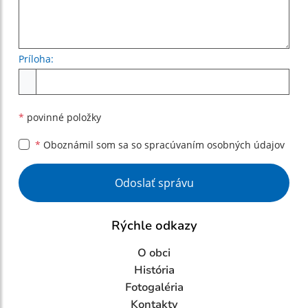
Príloha:
Príloha
*
povinné položky
*
Oboznámil som sa so
spracúvaním osobných údajov
Google reCaptcha Response
Odoslať správu
Rýchle odkazy
O obci
História
Fotogaléria
Kontakty