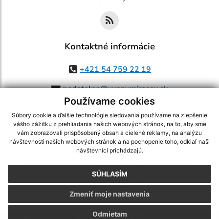
Kontaktné informácie
+421 54 759 22 19
podatelna@vysnymirosov.sk
Používame cookies
Súbory cookie a ďalšie technológie sledovania používame na zlepšenie
vášho zážitku z prehliadania našich webových stránok, na to, aby sme
využite možnosť získavania aktuálnych informácií s využitím RSS
,
vám zobrazovali prispôsobený obsah a cielené reklamy, na analýzu
návštevnosti našich webových stránok a na pochopenie toho, odkiaľ naši
CMS systém (redakčný) systém ECHELON 2,
Mapa stránok
,
web portál
,
návštevníci prichádzajú.
webhosting
,
webex.digital, s.r.o.
,
domény
,
registrácia domény
,
spoločnosť webex.digital, s.r.o.
,
technický prevádzkovateľ
SÚHLASÍM
Posledná aktualizácia:
07.08.2026
Zmeniť moje nastavenia
Vytlačiť stránku
|
Vyhlásenie o prístupnosti
Autorské práva
|
Cookies
Odmietam