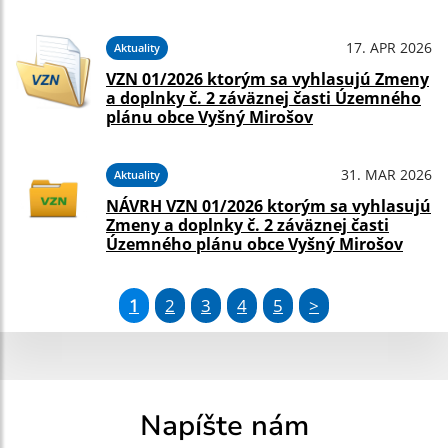
17. APR 2026
Aktuality
VZN 01/2026 ktorým sa vyhlasujú Zmeny
a doplnky č. 2 záväznej časti Územného
plánu obce Vyšný Mirošov
31. MAR 2026
Aktuality
NÁVRH VZN 01/2026 ktorým sa vyhlasujú
Zmeny a doplnky č. 2 záväznej časti
Územného plánu obce Vyšný Mirošov
1
2
3
4
5
>
Napíšte nám