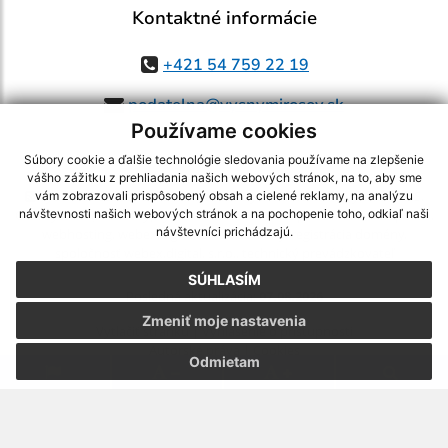
Kontaktné informácie
+421 54 759 22 19
podatelna@vysnymirosov.sk
Používame cookies
Súbory cookie a ďalšie technológie sledovania používame na zlepšenie
vášho zážitku z prehliadania našich webových stránok, na to, aby sme
využite možnosť získavania aktuálnych informácií s využitím RSS
,
vám zobrazovali prispôsobený obsah a cielené reklamy, na analýzu
CMS systém (redakčný) systém ECHELON 2,
Mapa stránok
,
web portál
,
návštevnosti našich webových stránok a na pochopenie toho, odkiaľ naši
návštevníci prichádzajú.
webhosting
,
webex.digital, s.r.o.
,
domény
,
registrácia domény
,
spoločnosť webex.digital, s.r.o.
,
technický prevádzkovateľ
SÚHLASÍM
Posledná aktualizácia:
07.08.2026
Zmeniť moje nastavenia
Vytlačiť stránku
|
Vyhlásenie o prístupnosti
Autorské práva
|
Cookies
Odmietam
.
.
.
.
.
.
webdesign
|