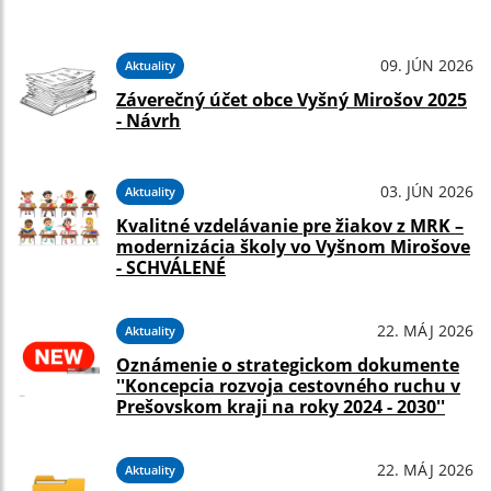
09. JÚN 2026
Aktuality
Záverečný účet obce Vyšný Mirošov 2025
- Návrh
03. JÚN 2026
Aktuality
Kvalitné vzdelávanie pre žiakov z MRK –
modernizácia školy vo Vyšnom Mirošove
- SCHVÁLENÉ
22. MÁJ 2026
Aktuality
Oznámenie o strategickom dokumente
''Koncepcia rozvoja cestovného ruchu v
Prešovskom kraji na roky 2024 - 2030''
22. MÁJ 2026
Aktuality