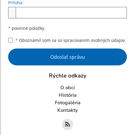
Príloha:
Príloha
*
povinné položky
*
Oboznámil som sa so
spracúvaním osobných údajov
Google reCaptcha Response
Odoslať správu
Rýchle odkazy
O obci
História
Fotogaléria
Kontakty