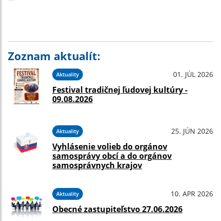
Zoznam aktualít:
01. JÚL 2026
Aktuality
Festival tradičnej ľudovej kultúry -
09.08.2026
25. JÚN 2026
Aktuality
Vyhlásenie volieb do orgánov
samosprávy obcí a do orgánov
samosprávnych krajov
10. APR 2026
Aktuality
Obecné zastupiteľstvo 27.06.2026