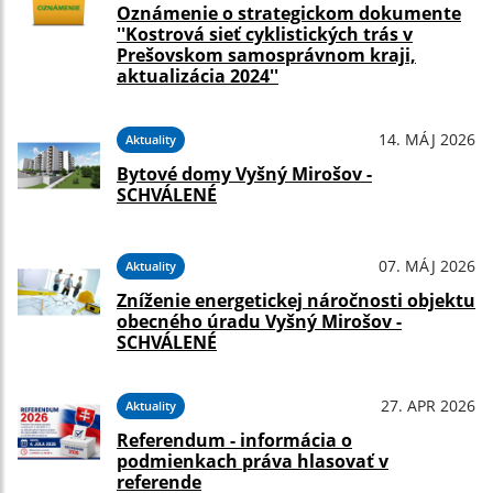
Oznámenie o strategickom dokumente
''Kostrová sieť cyklistických trás v
Prešovskom samosprávnom kraji,
aktualizácia 2024''
14. MÁJ 2026
Aktuality
Bytové domy Vyšný Mirošov -
SCHVÁLENÉ
07. MÁJ 2026
Aktuality
Zníženie energetickej náročnosti objektu
obecného úradu Vyšný Mirošov -
SCHVÁLENÉ
27. APR 2026
Aktuality
Referendum - informácia o
podmienkach práva hlasovať v
referende