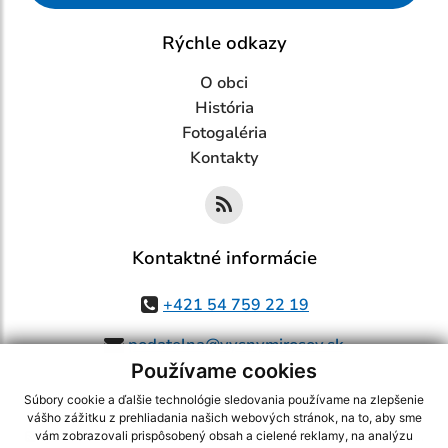
Rýchle odkazy
O obci
História
Fotogaléria
Kontakty
Kontaktné informácie
+421 54 759 22 19
podatelna@vysnymirosov.sk
Používame cookies
Súbory cookie a ďalšie technológie sledovania používame na zlepšenie
vášho zážitku z prehliadania našich webových stránok, na to, aby sme
využite možnosť získavania aktuálnych informácií s využitím RSS
,
vám zobrazovali prispôsobený obsah a cielené reklamy, na analýzu