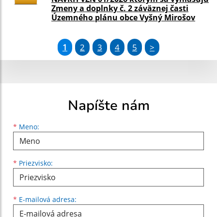
Zmeny a doplnky č. 2 záväznej časti
Územného plánu obce Vyšný Mirošov
1
2
3
4
5
>
Napíšte nám
Meno
Priezvisko
E-mailová adresa
*
Meno:
*
Priezvisko:
*
E-mailová adresa: