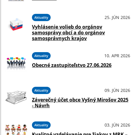
25. JÚN 2026
Aktuality
Vyhlásenie volieb do orgánov
samosprávy obcí a do orgánov
samosprávnych krajov
10. APR 2026
Aktuality
Obecné zastupiteľstvo 27.06.2026
09. JÚN 2026
Aktuality
Záverečný účet obce Vyšný Mirošov 2025
- Návrh
03. JÚN 2026
Aktuality
Kvalitné vzdelávanie pre žiakov z MRK –