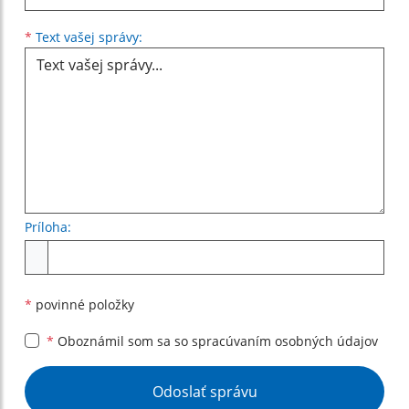
Text vašej správy...
*
Text vašej správy:
Príloha:
Príloha
*
povinné položky
*
Oboznámil som sa so
spracúvaním osobných údajov
Google reCaptcha Response
Odoslať správu