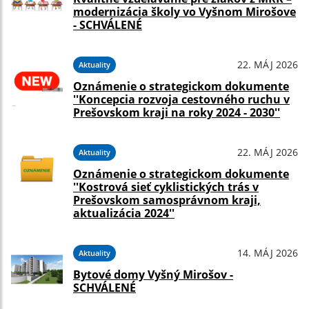
modernizácia školy vo Vyšnom Mirošove
- SCHVÁLENÉ
22. MÁJ 2026
Aktuality
Oznámenie o strategickom dokumente
''Koncepcia rozvoja cestovného ruchu v
Prešovskom kraji na roky 2024 - 2030''
22. MÁJ 2026
Aktuality
Oznámenie o strategickom dokumente
''Kostrová sieť cyklistických trás v
Prešovskom samosprávnom kraji,
aktualizácia 2024''
14. MÁJ 2026
Aktuality
Bytové domy Vyšný Mirošov -
SCHVÁLENÉ