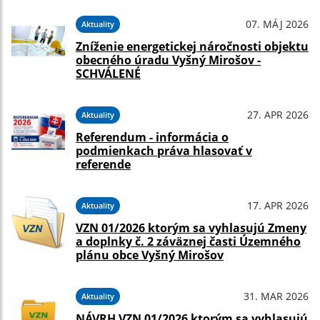
07. MÁJ 2026
Aktuality
Zníženie energetickej náročnosti objektu
obecného úradu Vyšný Mirošov -
SCHVÁLENÉ
27. APR 2026
Aktuality
Referendum - informácia o
podmienkach práva hlasovať v
referende
17. APR 2026
Aktuality
VZN 01/2026 ktorým sa vyhlasujú Zmeny
a doplnky č. 2 záväznej časti Územného
plánu obce Vyšný Mirošov
31. MAR 2026
Aktuality
NÁVRH VZN 01/2026 ktorým sa vyhlasujú