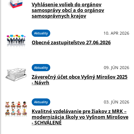
Vyhlásenie volieb do orgánov
samosprávy obcí a do orgánov
samosprávnych krajov
10. APR 2026
Aktuality
Obecné zastupiteľstvo 27.06.2026
09. JÚN 2026
Aktuality
Záverečný účet obce Vyšný Mirošov 2025
- Návrh
03. JÚN 2026
Aktuality
Kvalitné vzdelávanie pre žiakov z MRK –
modernizácia školy vo Vyšnom Mirošove
- SCHVÁLENÉ