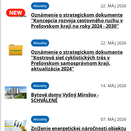
22. MÁJ 2026
Aktuality
Oznámenie o strategickom dokumente
''Koncepcia rozvoja cestovného ruchu v
Prešovskom kraji na roky 2024 - 2030''
22. MÁJ 2026
Aktuality
Oznámenie o strategickom dokumente
''Kostrová sieť cyklistických trás v
Prešovskom samosprávnom kraji,
aktualizácia 2024''
14. MÁJ 2026
Aktuality
Bytové domy Vyšný Mirošov -
SCHVÁLENÉ
07. MÁJ 2026
Aktuality
Zníženie energetickej náročnosti objektu