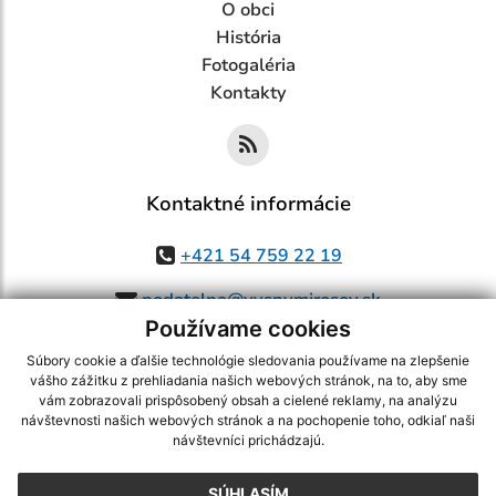
O obci
História
Fotogaléria
Kontakty
Kontaktné informácie
+421 54 759 22 19
podatelna@vysnymirosov.sk
Používame cookies
Súbory cookie a ďalšie technológie sledovania používame na zlepšenie
vášho zážitku z prehliadania našich webových stránok, na to, aby sme
využite možnosť získavania aktuálnych informácií s využitím RSS
,
vám zobrazovali prispôsobený obsah a cielené reklamy, na analýzu
CMS systém (redakčný) systém ECHELON 2,
Mapa stránok
,
web portál
,
návštevnosti našich webových stránok a na pochopenie toho, odkiaľ naši
návštevníci prichádzajú.
webhosting
,
webex.digital, s.r.o.
,
domény
,
registrácia domény
,
spoločnosť webex.digital, s.r.o.
,
technický prevádzkovateľ
SÚHLASÍM