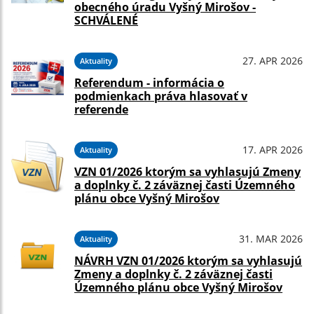
obecného úradu Vyšný Mirošov -
SCHVÁLENÉ
27. APR 2026
Aktuality
Referendum - informácia o
podmienkach práva hlasovať v
referende
17. APR 2026
Aktuality
VZN 01/2026 ktorým sa vyhlasujú Zmeny
a doplnky č. 2 záväznej časti Územného
plánu obce Vyšný Mirošov
31. MAR 2026
Aktuality
NÁVRH VZN 01/2026 ktorým sa vyhlasujú
Zmeny a doplnky č. 2 záväznej časti
Územného plánu obce Vyšný Mirošov