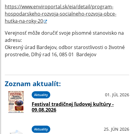
https://www.enviroportal.sk/eia/detail/program-
hospodarskeho-rozvoja-socialneho-rozvoja-obce-
hutka-na-roky-20
Verejnosť môže doručiť svoje písomné stanovisko na
adresu:
Okresný úrad Bardejov, odbor starostlivosti o životné
prostredie, Dlhý rad 16, 085 01 Bardejov
Zoznam aktualít:
01. JÚL 2026
Aktuality
Festival tradičnej ľudovej kultúry -
09.08.2026
25. JÚN 2026
Aktuality