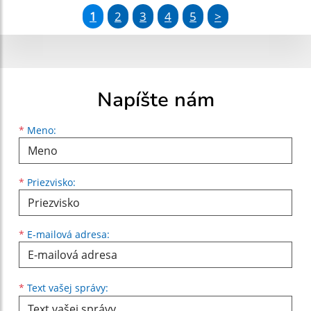
1
2
3
4
5
>
Napíšte nám
Meno
Priezvisko
E-mailová adresa
*
Meno:
*
Priezvisko:
*
E-mailová adresa:
Text vašej správy...
*
Text vašej správy: