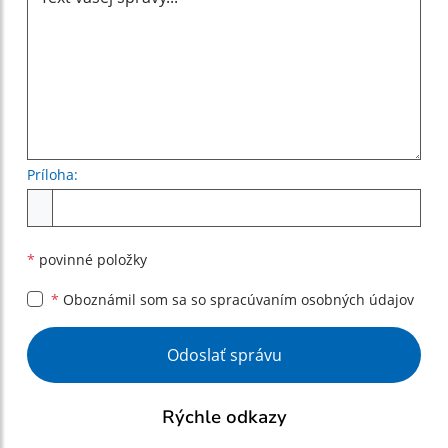
Príloha:
Príloha
*
povinné položky
*
Oboznámil som sa so
spracúvaním osobných údajov
Google reCaptcha Response
Odoslať správu
Rýchle odkazy