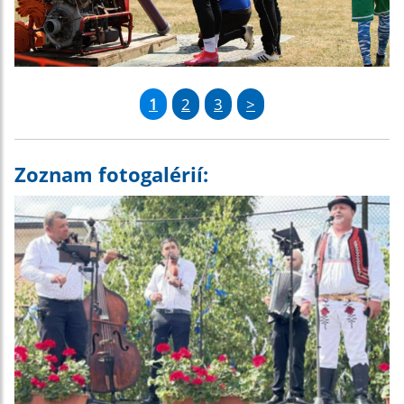
1
2
3
>
Zoznam fotogalérií: