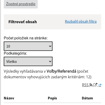
Životné prostredie
Filtrovať obsah
Rozbaliť obsah filtra
Názov:
Počet položiek na stránke:
Popis:
Podkategória:
Dátum zverejnenia od:
Výsledky vyhľadávania v
Voľby/Referendá
(počet
Dátum zverejnenia do:
dokumentov vyhovujúcich zadaným kritériám: 12)
RSS
Filtrovať
Reset
Názov
Popis
Dátum