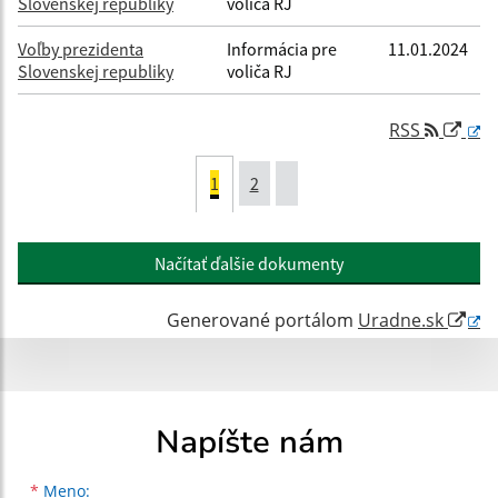
Slovenskej republiky
voliča RJ
Voľby prezidenta
Informácia pre
11.01.2024
Slovenskej republiky
voliča RJ
RSS
1
2
Načítať ďalšie dokumenty
Generované portálom
Uradne.sk
Napíšte nám
Meno
Priezvisko
E-mailová adresa
*
Meno: