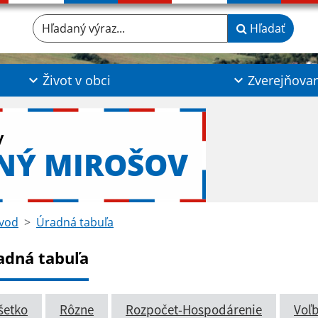
Hľadaný výraz...
Hľadať
Život v obci
Zverejňova
y
NÝ MIROŠOV
vod
Úradná tabuľa
adná tabuľa
šetko
Rôzne
Rozpočet-Hospodárenie
Voľ