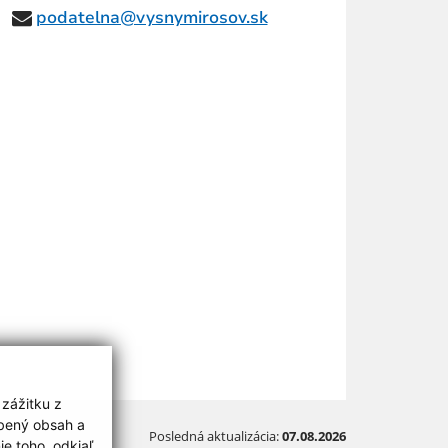
podatelna@vysnymirosov.sk
 zážitku z
obený obsah a
Posledná aktualizácia:
07.08.2026
e toho, odkiaľ