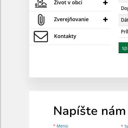
Život v obci
Dop
Zverejňovanie
Dá
Prí
Kontakty
sp
Napíšte nám
Meno
Priezvisko
E-mailová adresa
*
Meno:
*
Te