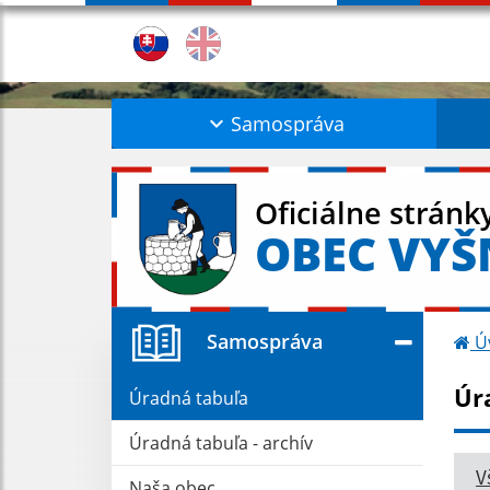
Samospráva
Oficiálne stránk
OBEC VYŠ
Samospráva
Ú
Úr
Úradná tabuľa
Úradná tabuľa - archív
V
Naša obec