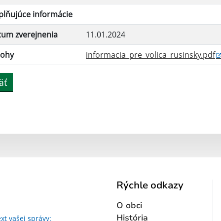
lňujúce informácie
tum zverejnenia
11.01.2024
lohy
informacia_pre_volica_rusinsky.pdf
äť
Rýchle odkazy
O obci
Text vašej správy...
História
xt vašej správy: