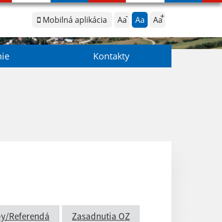
Mobilná aplikácia
Aa
Aa
Aa
nie
Kontakty
by/Referendá
Zasadnutia OZ