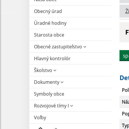
Ž
Obecný úrad
Úradné hodiny
F
Starosta obce
N
Obecné zastupiteľstvo
sp
Hlavný kontrolór
D
Školstvo
De
Dokumenty
Pol
Symboly obce
Ná
Rozvojové tímy I
Po
Voľby
Ty