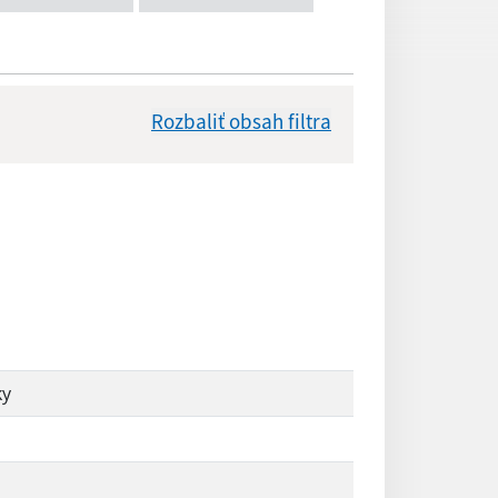
Rozbaliť obsah filtra
Dátum zverejnenia od:
Reset
ky