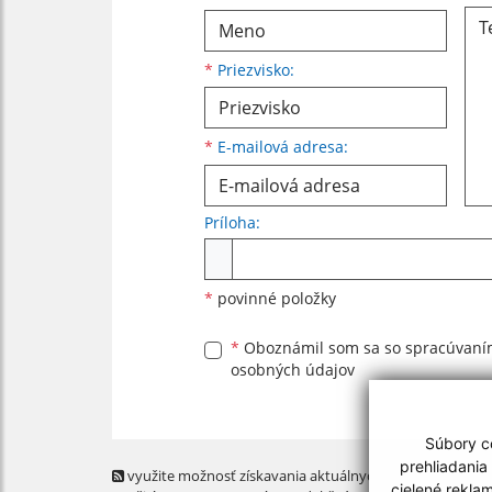
*
Priezvisko:
*
E-mailová adresa:
Príloha:
Príloha
*
povinné položky
*
Oboznámil som sa so
spracúvan
osobných údajov
Súbory co
prehliadania
využite možnosť získavania aktuálnych informácií s
cielené rekla