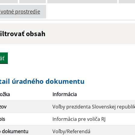
ivotné prostredie
iltrovať obsah
ázov:
Popis:
äť
átum zverejnenia do:
tail úradného dokumentu
ožka
Informácia
Filtrovať
zov
Voľby prezidenta Slovenskej republi
pis
Informácia pre voliča RJ
p dokumentu
Voľby/Referendá