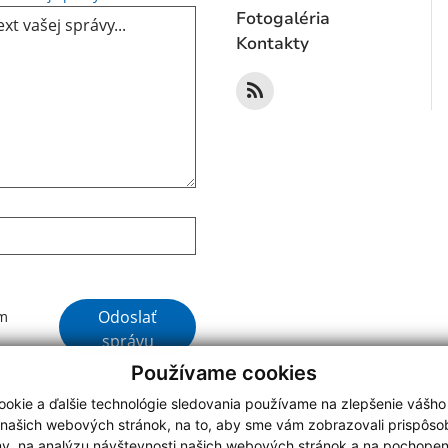
Fotogaléria
Kontakty
Google reCaptcha Response
Odoslať
ím
správu
Používame cookies
okie a ďalšie technológie sledovania používame na zlepšenie vášho
 našich webových stránok, na to, aby sme vám zobrazovali prispôs
my, na analýzu návštevnosti našich webových stránok a na pochopeni