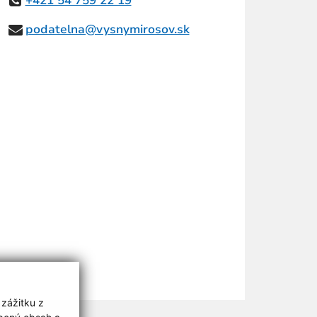
+421 54 759 22 19
podatelna@vysnymirosov.sk
 zážitku z