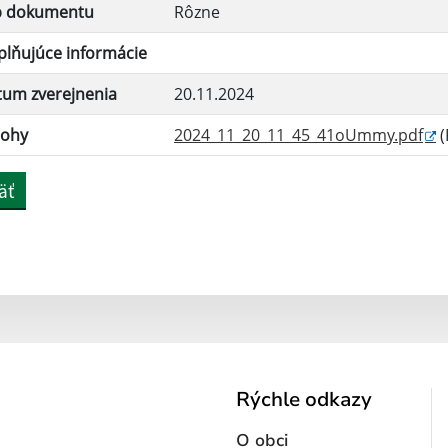
p dokumentu
Rôzne
lňujúce informácie
tum zverejnenia
20.11.2024
lohy
2024_11_20_11_45_41oUmmy.pdf
(
äť
Rýchle odkazy
O obci