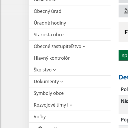
Ž
Obecný úrad
Úradné hodiny
F
Starosta obce
N
Obecné zastupiteľstvo
sp
Hlavný kontrolór
D
Školstvo
De
Dokumenty
Pol
Symboly obce
Ná
Rozvojové tímy I
Voľby
Po