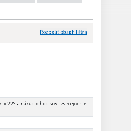
Rozbaliť obsah filtra
Dátum zverejnenia od:
Reset
ií VVS a nákup dlhopisov - zverejnenie