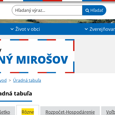
Hľadaný výraz...
Hľadať
Život v obci
Zverejňova
y
NÝ MIROŠOV
vod
Úradná tabuľa
adná tabuľa
šetko
Rôzne
Rozpočet-Hospodárenie
Voľ