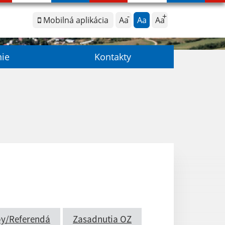
Mobilná aplikácia
Aa
Aa
Aa
nie
Kontakty
by/Referendá
Zasadnutia OZ