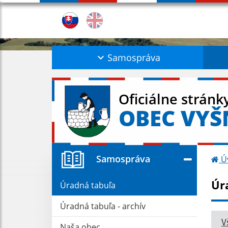
Samospráva
Oficiálne stránk
OBEC VYŠ
Samospráva
Ú
Úr
Úradná tabuľa
Úradná tabuľa - archív
V
Naša obec