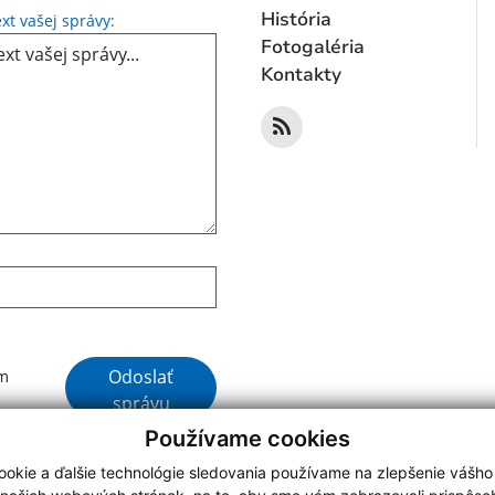
Text vašej správy...
História
xt vašej správy:
Fotogaléria
Kontakty
Google reCaptcha Response
Odoslať
ím
správu
Používame cookies
okie a ďalšie technológie sledovania používame na zlepšenie vášho