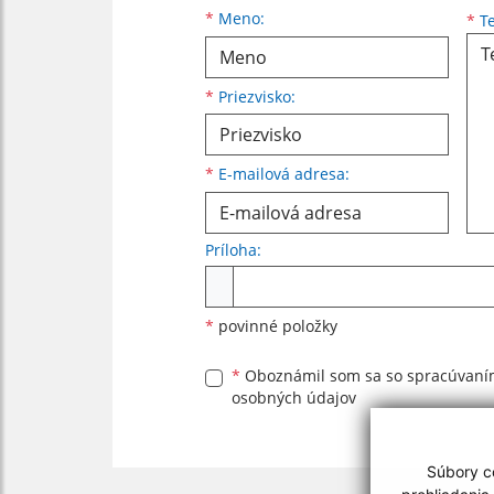
Meno
Priezvisko
E-mailová adresa
*
Meno:
*
Te
*
Priezvisko:
*
E-mailová adresa:
Príloha:
Príloha
*
povinné položky
*
Oboznámil som sa so
spracúvan
osobných údajov
Súbory co