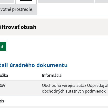
ivotné prostredie
iltrovať obsah
ázov:
Popis:
äť
átum zverejnenia do:
tail úradného dokumentu
ožka
Informácia
Filtrovať
zov
Obchodná verejná súťaž Odpredaj akc
obchodných súťažných podmienok
pis